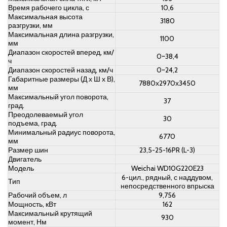
Время рабочего цикла, с
10,6
Максимальная высота
3180
разгрузки, мм
Максимальная длина разгрузки,
1100
мм
Диапазон скоростей вперед, км/
0~38,4
ч
Диапазон скоростей назад, км/ч
0~24,2
Габаритные размеры (Д х Ш х В),
7880х2970х3450
мм
Максимальный угол поворота,
37
град.
Преодолеваемый угол
30
подъема, град.
Минимальный радиус поворота,
6770
мм
Размер шин
23,5-25-16PR (L-3)
Двигатель
Модель
Weichai WD10G220E23
6-цил., рядный, с наддувом,
Тип
непосредственного впрыска
Рабочий объем, л
9,756
Мощность, кВт
162
Максимальный крутящий
930
момент, Нм