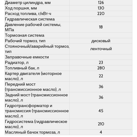
Диаметр цилиндра, мм
126
Ход поршня, мм
130
Расход топлива, г/кВт∙ч
220
Гидравлическая система
Давление рабочей системы,
18
МПа
Тормозная система
Рабочий тормоз, тип
дисковый
Стояночный/аварийный тормоз,
ленточный
тип
Заправочные емкости
Радиатор, л
23
Топливный бак, л
280
Картер двигателя (моторное
22
масло), л
Передний мост
36
(трансмиссионное масло), л
Задний мост (трансмиссионное
36
масло), л
Гидротрансформатор и
трансмиссия (трансмиссионное
45
масло), л
Гидросистема (гидравлическое
210
масло), л
Масляный бачок тормоза, л
4