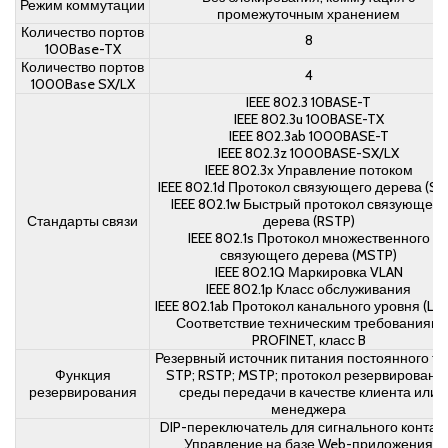
Режим коммутации
промежуточным хранением
Количество портов
8
100Base-TX
Количество портов
4
1000Base SX/LX
IEEE 802.3 10BASE-T
IEEE 802.3u 100BASE-TX
IEEE 802.3ab 1000BASE-T
IEEE 802.3z 1000BASE-SX/LX
IEEE 802.3x Управление потоком
IEEE 802.1d Протокол связующего дерева (ST
IEEE 802.1w Быстрый протокол связующего
Стандарты связи
дерева (RSTP)
IEEE 802.1s Протокол множественного
связующего дерева (MSTP)
IEEE 802.1Q Маркировка VLAN
IEEE 802.1p Класс обслуживания
IEEE 802.1ab Протокол канального уровня (LL
Соответствие техническим требованиям
PROFINET, класс B
Резервный источник питания постоянного то
Функция
STP; RSTP; MSTP; протокол резервировани
резервирования
среды передачи в качестве клиента или
менеджера
DIP-переключатель для сигнального контак
Управление на базе Web-приложения