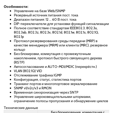
Особенности:
Управление на базе Web/SNMP
Резервный источник питания пост. тока
Диапазон питания: 12 … 60 В пост. тока
DIP-переключатели для установки функций сигнализации
Полное соответствие стандартам IEEE802.3, 802.3u,
802.3ab, 802.3z, 802.3x, 802.1d, 802.1w, 802.1s, 802.1Q,
802.1p
Протокол резервирования среды передачи (MRP) в
качестве менеджера (MRM) или клиента (MRC), резервное
кольцо
Без блокировки, коммутация с промежуточным
накоплением, протокол быстрого связующего дерева
(RSTP)
Автосогласование и AUTO-MDI/MDIC (перекрёстн.)
VLAN (802.1Q) VID
Отслеживание трафика IGMP
Конфигурация, статус, статистика портов
Транкинг портов и многопортовое зеркалирование
SNMP v1/v2c/v3 и RMON
Временная синхронизация через SNTP
Управление широковещательными штормами,
ограничение полосы пропускания и обнаружение циклов
Технические данные
Без блокирования, коммутация с