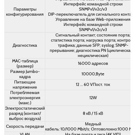
Интерфейс командной строки
Параметры
SNMPv1/v2c/v3
конфигурирования
DIP-переключатель для сигнального контак
Управление на базе Web-приложения
Интерфейс командной строки
SNMPv1/v2c/v3
Сигнальный контакт; состояние порта;
статистика порта; нагрузка порта; контроль
Диагностика
трафика; данные SFP; syslog; SNMP-
прерывание; диагностика PN (циклическая 
нециклическая)
MAC-таблица
16000 адресов
(размер)
Размер Jumbo-
10000,Byte
кадра
Питающее
12 … 60 VПост. ток
напряжение
Потребляемая
электроэнергия
12W
(макс.)
Электростатический
разряд (контакт/
8 кВ / 15 кВ
выброс воздуха)
Медный
Скорость передачи
кабель: 10/1000 Mbit/s; Оптоволокно:1000 Mbi
VLAN
На базе порта и тега (4K VID)