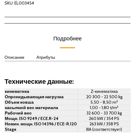
SKU:
EL003454
Подробнее
Описание
Атрибуты
Технические данные:
кинематика
Z-кинематика
Опрокидывающая нагрузка
20 300 - 22 500 kg
Объем ковша
5,50 - 8,50 m³
насыпной вес материала
1,00 - 1,80 t/m³
Рабочий вес
32 600 - 33 700 kg
Мощн. ISO 9249 / ECE.R-24
260 kW / 354 PS
Номин. мощн. ISO 14396 / ECE-R.120
263 kW / 358 PS
Stage
IIIA (соответствует)