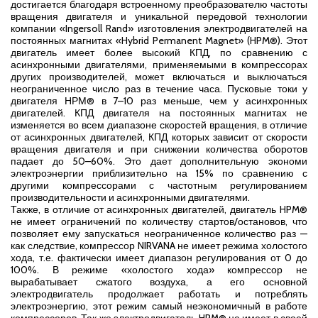
достигается благодаря встроенному преобразователю частоты
вращения двигателя и уникальной передовой технологии
компании «Ingersoll Rand» изготовления электродвигателей на
постоянных магнитах «Hybrid Permanent Magnet» (HPM®). Этот
двигатель имеет более высокий КПД, по сравнению с
асинхронными двигателями, применяемыми в компрессорах
других производителей, может включаться и выключаться
неограниченное число раз в течение часа. Пусковые токи у
двигателя НРМ® в 7–10 раз меньше, чем у асинхронных
двигателей. КПД двигателя на постоянных магнитах не
изменяется во всем диапазоне скоростей вращения, в отличие
от асинхронных двигателей, КПД которых зависит от скорости
вращения двигателя и при снижении количества оборотов
падает до 50–60%. Это дает дополнительную экономи
электроэнергии приблизительно на 15% по сравнению с
другими компрессорами с частотным регулированием
производительности и асинхронными двигателями.
Также, в отличие от асинхронных двигателей, двигатель HPM®
не имеет ограничений по количеству стартов/остановов, что
позволяет ему запускаться неограниченное количество раз —
как следствие, компрессор NIRVANA не имеет режима холостого
хода, т.е. фактически имеет диапазон регулирования от 0 до
100%. В режиме «холостого хода» компрессор не
вырабатывает сжатого воздуха, а его основной
электродвигатель продолжает работать и потреблять
электроэнергию, этот режим самый неэкономичный в работе