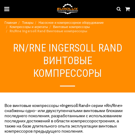
Главная
Товары
Насосное и компрессорное оборудование
Компрессоры и агрегаты
Винтовые компрессоры
Rn/Rne Ingersoll Rand Винтовые компрессоры
RN/RNE INGERSOLL RAND
ВИНТОВЫЕ
КОМПРЕССОРЫ
Все винтовые компрессоры «Ingersoll Rand» серии «Rn/Rne»
снабжены одно- или двухступенчатыми винтовыми блоками
последнего поколения, разработанными с использованием
последних достижений в области компрессоростроения, а
также на базе длительного опыта эксплуатации винтовых
компрессоров предыдущего поколения.