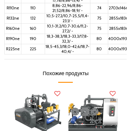
17,78/8,86-15,4/ -
8,86-22,96/8,86-
R110ne
110
74
2703x1466x
21,52/8,86-18,9/ -
10,5-27,2/10,7-25,5/11,4-
R132ne
132
75
2855x1836x
23,1/ -
10,1-31,2/10,7-30,6/11,2-
R160ne
160
75
2855x1836x
27,2/ -
18,3-38,3/18,3-33,3/17,8-
R190ne
190
80
4000x1930x
32,3/ -
18,5-45,3/18,0-42,6/18,7-
R225ne
225
80
4000x1930x
40,4/ -
Похожие продукты