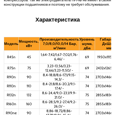
компрессоров. Так же электродвигатель HPM® не имеет в своей
конструкции подшипников и поэтому не требует обслуживания.
Характеристика
Производительность
Уровень
Габари
Мощность,
Модель
7,0/8,0/10,0/14 Бар,
шума,
ДхШхВ
кВт
м³/мин
дБа
мм
1,64-7,42/1,67-7,02/1,76-
R45n
45
69
1950x1115x
6,46/ -
3,23-13,56/3,23-
R75n
75
69
2432x1265x
12,66/3,23-11,50/ -
8,4-18,8/8,6-17,1/9,15-
R90n
90
74
2703x1466x
14,3/ -
8,4-21,8/8,6-20,2/9,1-
R110n
110
74
2703x1466x
17,4/ -
8,6-24,4/9,0-23,1/9.9-
R132n
132
75
2855x1836x
21.0/ -
8,6-28,5/9,2-27,4/9,2-
R160n
160
75
2855x1836x
26,0/ -
8,86-18,72/8,86-
R90ne
90
74
2703x1466x