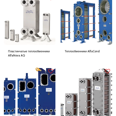
Пластинчатые теплообменники
Теплообменники AlfaCond
AlfaNova AQ