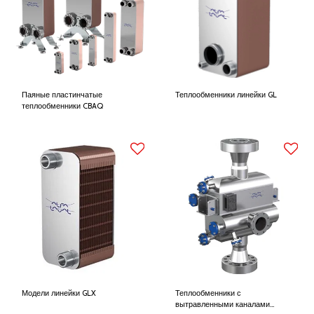
Паяные пластинчатые
Теплообменники линейки GL
теплообменники CBAQ
Модели линейки GLX
Теплообменники с
вытравленными каналами