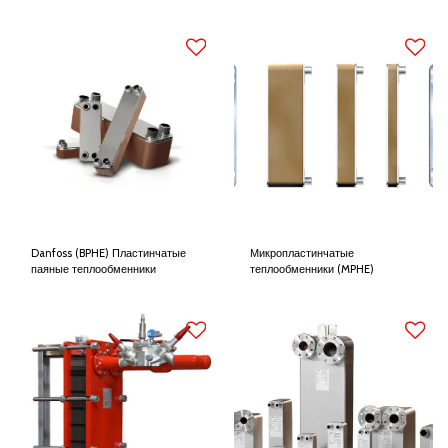
(PCHE)
Danfoss (BPHE) Пластинчатые
Микропластинчатые
паяные теплообменники
теплообменники (MPHE)