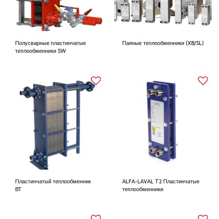
Полусварные пластинчатые
Паяные теплообменники (XB/SL)
теплообменники SW
Пластинчатый теплообменник
АLFА-LАVАL T2 Пластинчатые
ВТ
теплообменники