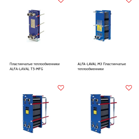
Пластинчатые теплообменники
ALFA-LAVAL M3 Пластинчатые
АLFА-LАVАL T5-MFG
теплообменники