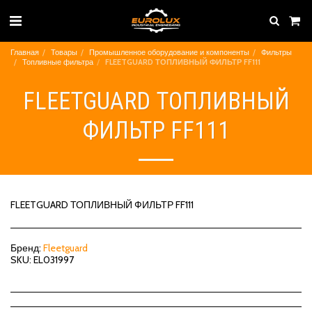
Главная
Товары
Промышленное оборудование и компоненты
Фильтры
Топливные фильтра
FLEETGUARD ТОПЛИВНЫЙ ФИЛЬТР FF111
FLEETGUARD ТОПЛИВНЫЙ
ФИЛЬТР FF111
FLEETGUARD ТОПЛИВНЫЙ ФИЛЬТР FF111
Бренд:
Fleetguard
SKU:
EL031997