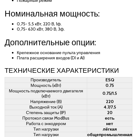
Пожарный режим
Номинальная мощность:
0,75- 5,5 кВт, 220 В, 1ф.
0,75- 630 кВт, 380 В, 3ф.
Дополнительные опции:
Крепежное основание пульта управления
Плата расширения входов (DI и AI)
ТЕХНИЧЕСКИЕ ХАРАКТЕРИСТИКИ
Производитель
ESQ
Мощность (кВт)
0.75
Мощность подключаемого двигателя
0.75/1.5
(кВт)
Напряжение (В)
220
Выходной ток (А)
4.7/7.5
Степень защиты (IP)
20
Протокол связи ModBus
есть
Работа с энкодером
нет
Тип нагрузки
лёгкая
Тип нагрузки
общепромышленная