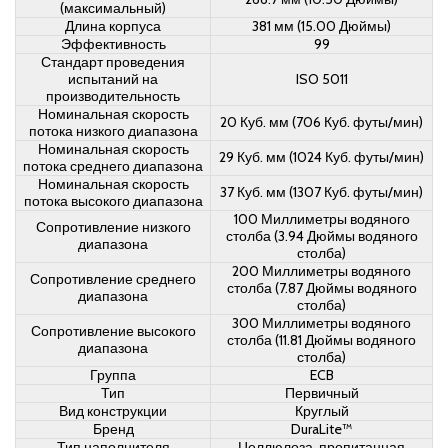
(максимальный)
Длина корпуса
381 мм (15.00 Дюймы)
Эффективность
99
Стандарт проведения
испытаний на
ISO 5011
производительность
Номинальная скорость
20 Куб. мм (706 Куб. футы/мин)
потока низкого диапазона
Номинальная скорость
29 Куб. мм (1024 Куб. футы/мин)
потока среднего диапазона
Номинальная скорость
37 Куб. мм (1307 Куб. футы/мин)
потока высокого диапазона
100 Миллиметры водяного
Сопротивление низкого
столба (3.94 Дюймы водяного
диапазона
столба)
200 Миллиметры водяного
Сопротивление среднего
столба (7.87 Дюймы водяного
диапазона
столба)
300 Миллиметры водяного
Сопротивление высокого
столба (11.81 Дюймы водяного
диапазона
столба)
Группа
ECB
Тип
Первичный
Вид конструкции
Круглый
Бренд
DuraLite™
Тип наполнителя
Целлюлоза, пропитанная