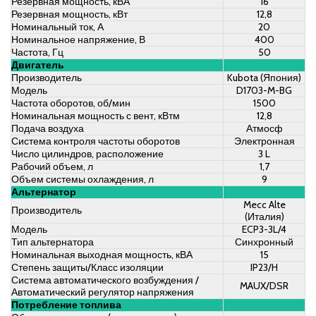
Резервная мощность, кВА
16
Резервная мощность, кВт
12,8
Номинальный ток, А
20
Номинальное напряжение, В
400
Частота, Гц
50
Двигатель
Производитель
Kubota (Япония)
Модель
D1703-M-BG
Частота оборотов, об/мин
1500
Номинальная мощность с вент, кВтм
12,8
Подача воздуха
Атмосф
Система контроля частоты оборотов
Электронная
Число цилиндров, расположение
3 L
Рабочий объем, л
1,7
Объем системы охлаждения, л
9
Альтернатор
Mecc Alte
Производитель
(Италия)
Модель
ECP3-3L/4
Тип альтернатора
Синхронный
Номинальная выходная мощность, кВА
15
Степень защиты/Класс изоляции
IP23/H
Система автоматического возбуждения /
MAUX/DSR
Автоматический регулятор напряжения
Потребление топлива