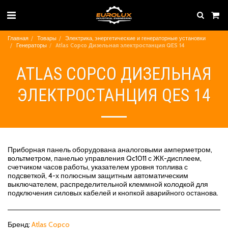
Главная
Товары
Электрика, энергетические и генераторные установки
Генераторы
Atlas Copco Дизельная электростанция QES 14
ATLAS COPCO ДИЗЕЛЬНАЯ
ЭЛЕКТРОСТАНЦИЯ QES 14
Приборная панель оборудована аналоговыми амперметром,
вольтметром, панелью управления Qc1011 с ЖК-дисплеем,
счетчиком часов работы, указателем уровня топлива с
подсветкой, 4-х полюсным защитным автоматическим
выключателем, распределительной клеммной колодкой для
подключения силовых кабелей и кнопкой аварийного останова.
Бренд:
Atlas Copco