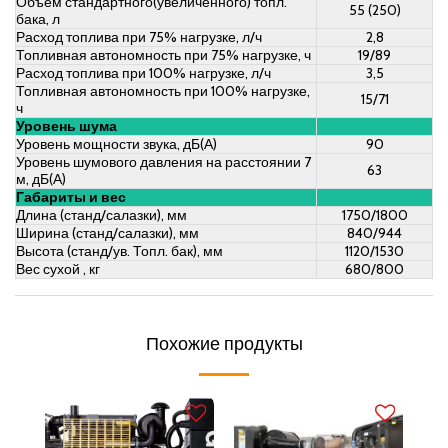
Объем стандартного(увеличенного) топл.
55 (250)
бака, л
Расход топлива при 75% нагрузке, л/ч
2,8
Топливная автономность при 75% нагрузке, ч
19/89
Расход топлива при 100% нагрузке, л/ч
3,5
Топливная автономность при 100% нагрузке,
15/71
ч
Уровень шума
Уровень мощности звука, дБ(А)
90
Уровень шумового давления на расстоянии 7
63
м, дБ(А)
Габариты и вес
Длина (станд/салазки), мм
1750/1800
Ширина (станд/салазки), мм
840/944
Высота (станд/ув. Топл. бак), мм
1120/1530
Вес сухой , кг
680/800
Похожие продукты