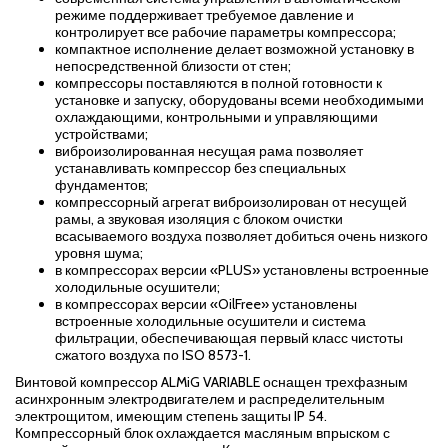
режиме поддерживает требуемое давление и
контролирует все рабочие параметры компрессора;
компактное исполнение делает возможной установку в
непосредственной близости от стен;
компрессоры поставляются в полной готовности к
установке и запуску, оборудованы всеми необходимыми
охлаждающими, контрольными и управляющими
устройствами;
виброизолированная несущая рама позволяет
устанавливать компрессор без специальных
фундаментов;
компрессорный агрегат виброизолирован от несущей
рамы, а звуковая изоляция с блоком очистки
всасываемого воздуха позволяет добиться очень низкого
уровня шума;
в компрессорах версии «PLUS» установлены встроенные
холодильные осушители;
в компрессорах версии «OilFree» установлены
встроенные холодильные осушители и система
фильтрации, обеспечивающая первый класс чистоты
сжатого воздуха по ISO 8573-1.
Винтовой компрессор ALMiG VARIABLE оснащен трехфазным
асинхронным электродвигателем и распределительным
электрощитом, имеющим степень защиты IP 54.
Компрессорный блок охлаждается масляным впрыском с