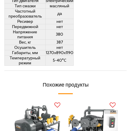
Тип двигателя
электрический
Тип смазки
масляный
Частотный
да
преобразователь
Ресивер
нет
Передвижной
нет
Напряжение
380
питания
Вес, кг
387
Осушитель
нет
Габариты, мм
1270х890х1190
Температурный
5-40°C
режим
Похожие продукты