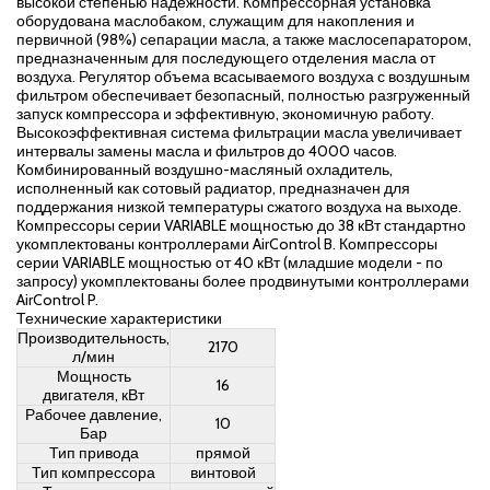
высокой степенью надежности. Компрессорная установка
оборудована маслобаком, служащим для накопления и
первичной (98%) сепарации масла, а также маслосепаратором,
предназначенным для последующего отделения масла от
воздуха. Регулятор объема всасываемого воздуха с воздушным
фильтром обеспечивает безопасный, полностью разгруженный
запуск компрессора и эффективную, экономичную работу.
Высокоэффективная система фильтрации масла увеличивает
интервалы замены масла и фильтров до 4000 часов.
Комбинированный воздушно-масляный охладитель,
исполненный как сотовый радиатор, предназначен для
поддержания низкой температуры сжатого воздуха на выходе.
Компрессоры серии VARIABLE мощностью до 38 кВт стандартно
укомплектованы контроллерами AirControl B. Компрессоры
серии VARIABLE мощностью от 40 кВт (младшие модели - по
запросу) укомплектованы более продвинутыми контроллерами
AirControl P.
Технические характеристики
Производительность,
2170
л/мин
Мощность
16
двигателя, кВт
Рабочее давление,
10
Бар
Тип привода
прямой
Тип компрессора
винтовой