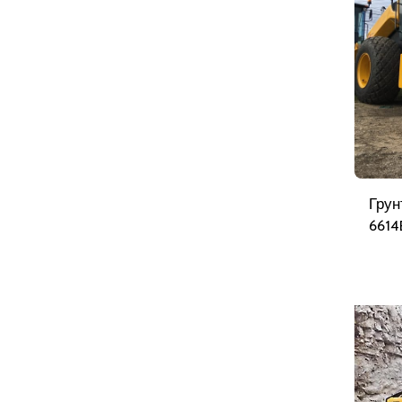
Грун
6614