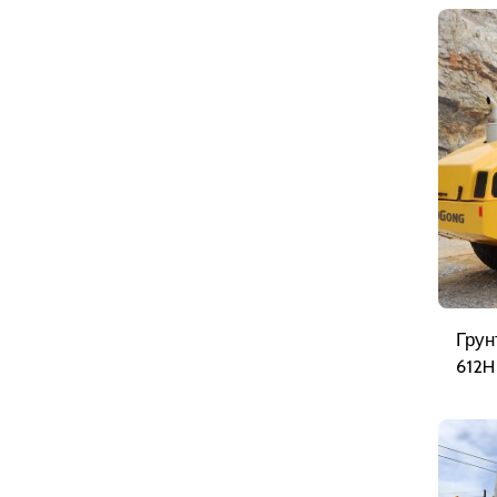
Грун
612H