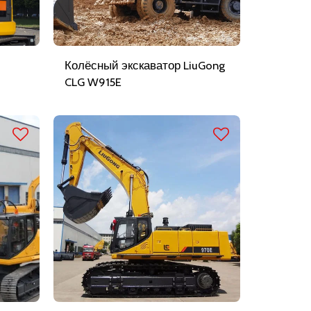
Колёсный экскаватор LiuGong
CLG W915E