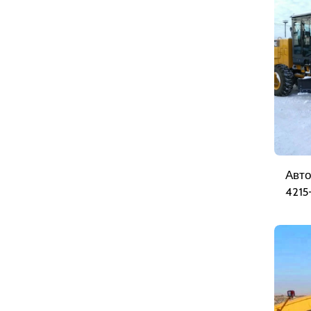
Авто
421