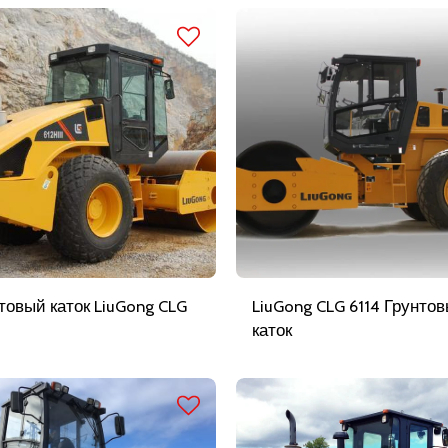
товый каток LiuGong CLG
LiuGong CLG 6114 Грунто
каток