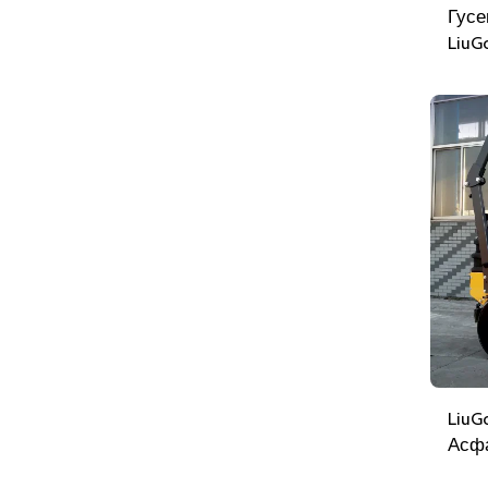
Гусе
LiuG
LiuG
Асфа