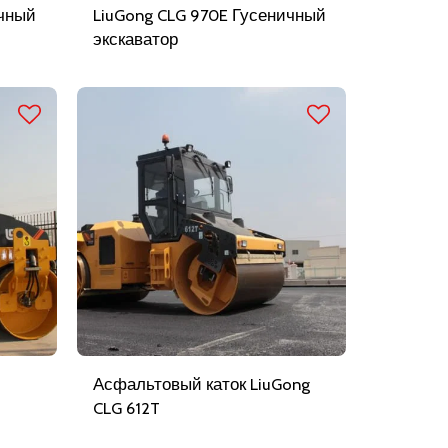
ичный
LiuGong CLG 970E Гусеничный
экскаватор
Асфальтовый каток LiuGong
CLG 612T