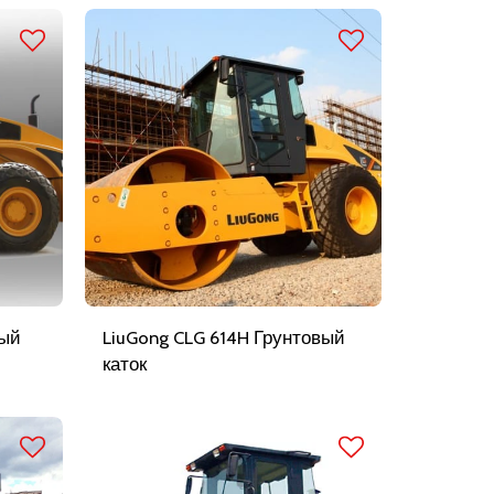
вый
LiuGong CLG 614H Грунтовый
каток