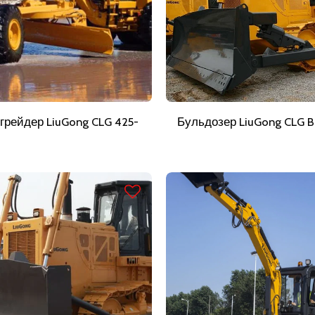
грейдер LiuGong CLG 425-
Бульдозер LiuGong CLG 