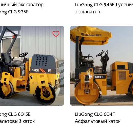
ничный экскаватор
LiuGong CLG 945E Гусен
ong CLG 925E
экскаватор
ong CLG 6015E
LiuGong CLG 604T
льтовый каток
Асфальтовый каток