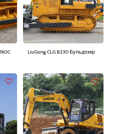
B160C
LiuGong CLG B230 Бульдозер