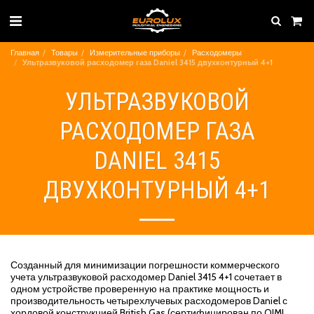
Главная
Товары
Измерительные приборы
Расходомеры
Ультразвуковой расходомер газа Daniel 3415 двухконтурный 4+1
УЛЬТРАЗВУКОВОЙ
РАСХОДОМЕР ГАЗА
DANIEL 3415
ДВУХКОНТУРНЫЙ 4+1
Созданный для минимизации погрешности коммерческого
учета ультразвуковой расходомер Daniel 3415 4+1 сочетает в
одном устройстве проверенную на практике мощность и
производительность четырехлучевых расходомеров Daniel с
хордовой конструкцией British Gas (сертифицирован по OIML