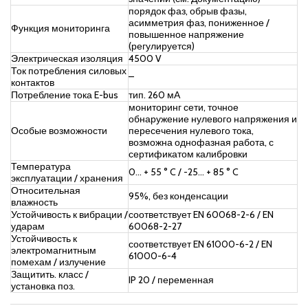
порядок фаз, обрыв фазы,
асимметрия фаз, пониженное /
Функция мониторинга
повышенное напряжение
(регулируется)
Электрическая изоляция
4500 V
Ток потребления силовых
–
контактов
Потребление тока E-bus
тип. 260 мА
мониторинг сети, точное
обнаружение нулевого напряжения и
Особые возможности
пересечения нулевого тока,
возможна однофазная работа, с
сертификатом калибровки
Температура
0… + 55 ° C / -25… + 85 ° C
эксплуатации / хранения
Относительная
95%, без конденсации
влажность
Устойчивость к вибрации /
соответствует EN 60068-2-6 / EN
ударам
60068-2-27
Устойчивость к
соответствует EN 61000-6-2 / EN
электромагнитным
61000-6-4
помехам / излучение
Защитить. класс /
IP 20 / переменная
установка поз.