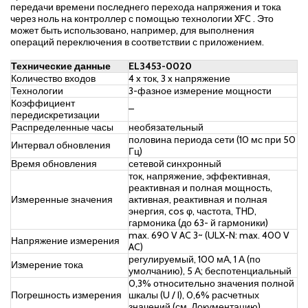
передачи времени последнего перехода напряжения и тока
через ноль на контроллер с помощью технологии XFC . Это
может быть использовано, например, для выполнения
операций переключения в соответствии с приложением.
Технические данные
EL3453-0020
Количество входов
4 x ток, 3 x напряжение
Технологии
3-фазное измерение мощности
Коэффициент
–
передискретизации
Распределенные часы
необязательный
половина периода сети (10 мс при 50
Интервал обновления
Гц)
Время обновления
сетевой синхронный
ток, напряжение, эффективная,
реактивная и полная мощность,
Измеренные значения
активная, реактивная и полная
энергия, cos φ, частота, THD,
гармоника (до 63- й гармоники)
max. 690 V AC 3~ (ULX-N: max. 400 V
Напряжение измерения
AC)
регулируемый, 100 мА, 1 А (по
Измерение тока
умолчанию), 5 А; беспотенциальный
0,3% относительно значения полной
Погрешность измерения
шкалы (U / I), 0,6% расчетных
значений (см. Документацию)