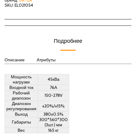
Бренд:
ORTEA
SKU:
EL021054
Подробнее
Описание
Атрибуты
Мощность
45кВа
нагрузки
Входной ток
76А
Рабочий
150-278V
диапозон
Диапозон
±20%/±15%
регулирования
Выход
380±0.5%
300*560*300
Габариты
(3шт.) мм
Вес
165 кг