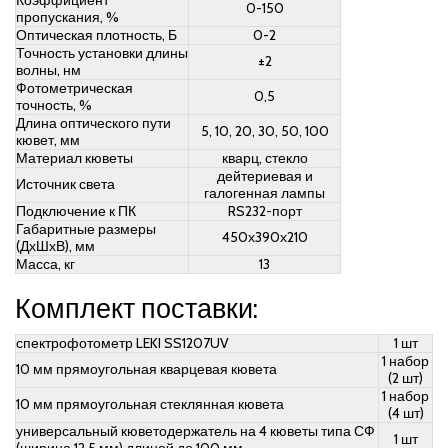
Коэффициент
0-150
пропускания, %
Оптическая плотность, Б
0-2
Точность установки длины
±2
волны, нм
Фотометрическая
0,5
точность, %
Длина оптического пути
5, 10, 20, 30, 50, 100
кювет, мм
Материал кюветы
кварц, стекло
дейтериевая и
Источник света
галогенная лампы
Подключение к ПК
RS232-порт
Габаритные размеры
450х390х210
(ДхШхВ), мм
Масса, кг
13
Комплект поставки:
спектрофотометр LEKI SS1207UV
1 шт
1 набор
10 мм прямоугольная кварцевая кювета
(2 шт)
1 набор
10 мм прямоугольная стеклянная кювета
(4 шт)
универсальный кюветодержатель на 4 кюветы типа СФ
1 шт