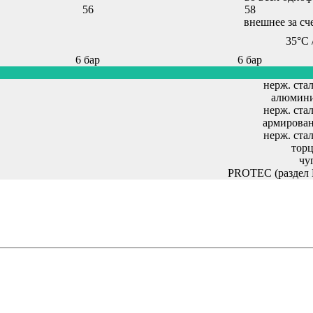
56
58
внешнее за сч
,
35°С 
6 бар
6 бар
нерж. стал
алюмини
нерж. стал
армирован
нерж. стал
торц
чу
PROTEC (раздел 