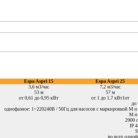
Espa Aspri 15
Espa Aspri 25
3,6 м3/час
7,2 м3/час
53 м
57 м
от 0,61 до 0,95 кВт
от 1 до 1,7 кВт1от
до 
однофазное: 1~220240В / 50Гц для насосов с маркировкой М и
М и
2900 
IP 4
S
во всех одноф