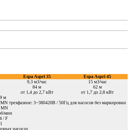
Espa Aspri 35
Espa Aspri 45
9,3 м3/час
15 м3/час
84 м
62 м
от 1,4 до 2,7 кВт
от 1,7 до 2,8 кВт
9 м
 MN трехфазное: 3~380420В / 50Гц для насосов без маркировки
 MN
об/мин
4 / F
1
азных насосах