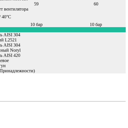
59
60
ет вентилятора
/ 40°С
10 бар
10 бар
ь AISI 304
й L2521
ь AISI 304
ный Noryl
ь AISI 420
евое
гун
Принадлежности)