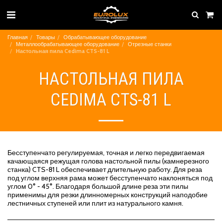
Главная
Товары
Обрабатывающее оборудование
Металлообрабатывающее оборудование
Отрезные станки
Настольная пила Cedima CTS-81 L
НАСТОЛЬНАЯ ПИЛА
CEDIMA CTS-81 L
Бесступенчато регулируемая, точная и легко передвигаемая
качающаяся режущая голова настольной пилы (камнерезного
станка) CTS-81 L обеспечивает длительную работу. Для реза
под углом верхняя рама может бесступенчато наклоняться под
углом 0° - 45°. Благодаря большой длине реза эти пилы
применимы для резки длинномерных конструкций наподобие
лестничных ступеней или плит из натурального камня.