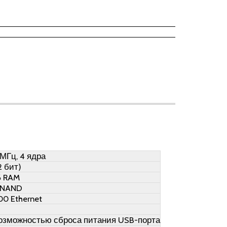
 МГц, 4 ядра
2 бит)
Б RAM
 NAND
00 Ethernet
с возможностью сброса питания USB-порта