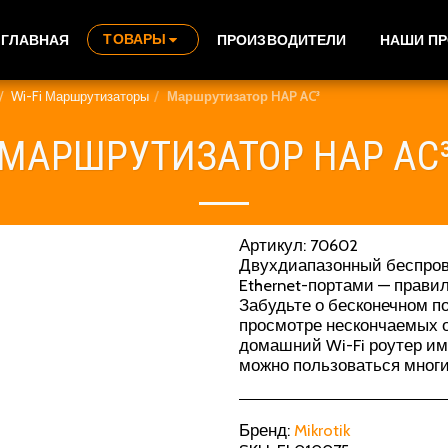
ТОВАРЫ
ГЛАВНАЯ
ПРОИЗВОДИТЕЛИ
НАШИ П
Wi-Fi Маршрутизаторы
Маршрутизатор HAP AC³
МАРШРУТИЗАТОР HAP AC
Артикул: 70602
Двухдиапазонный беспров
Ethernet-портами — прави
Забудьте о бесконечном п
просмотре нескончаемых 
домашний Wi-Fi роутер и
можно пользоваться многи
Бренд:
Mikrotik