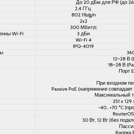
До 20 дБм для РФ (до 26
2,4 ГГц
802.11b/g/n
2x2
300 Мбит/с
нны Wi-Fi
3 дБи
Wi-Fi 4
IPQ-4019
ны
36
12–28 В (
18–28 В (Pa
Порт E
При входном пи
Passive PoE (напряжение совпадает
Максимальный то
251 x 129
-40.. +70 °C (п
RouterOS
30 Вт, 12 Вт (без под
Пасси
Кнопка