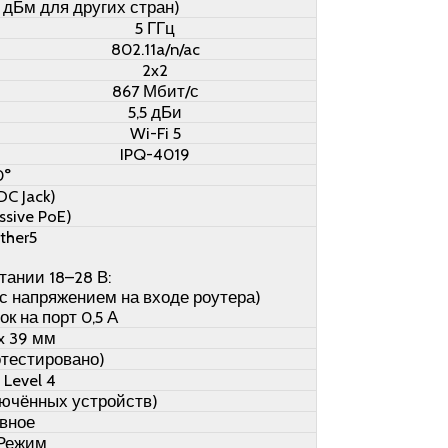
 дБм для других стран)
5 ГГц
802.11a/n/ac
2x2
867 Мбит/с
5,5 дБи
Wi-Fi 5
IPQ-4019
0°
DC Jack)
ssive PoE)
ther5
тании 18–28 В:
 с напряжением на входе роутера)
к на порт 0,5 А
 x 39 мм
ротестировано)
 Level 4
ключённых устройств)
вное
 Режим