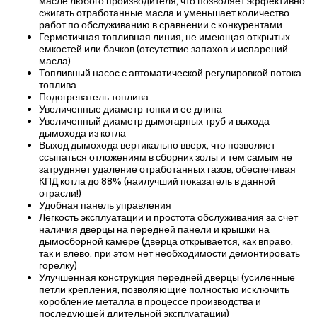
масле любого производителя, что позволяет эффективно
сжигать отработанные масла и уменьшает количество
работ по обслуживанию в сравнении с конкурентами
Герметичная топливная линия, не имеющая открытых
емкостей или бачков (отсутствие запахов и испарений
масла)
Топливный насос с автоматической регулировкой потока
топлива
Подогреватель топлива
Увеличенные диаметр топки и ее длина
Увеличенный диаметр дымогарных труб и выхода
дымохода из котла
Выход дымохода вертикально вверх, что позволяет
ссыпаться отложениям в сборник золы и тем самым не
затрудняет удаление отработанных газов, обеспечивая
КПД котла до 88% (наилучший показатель в данной
отрасли!)
Удобная панель управления
Легкость эксплуатации и простота обслуживания за счет
наличия дверцы на передней панели и крышки на
дымосборной камере (дверца открывается, как вправо,
так и влево, при этом нет необходимости демонтировать
горелку)
Улучшенная конструкция передней дверцы (усиленные
петли крепления, позволяющие полностью исключить
коробление металла в процессе производства и
последующей длительной эксплуатации)