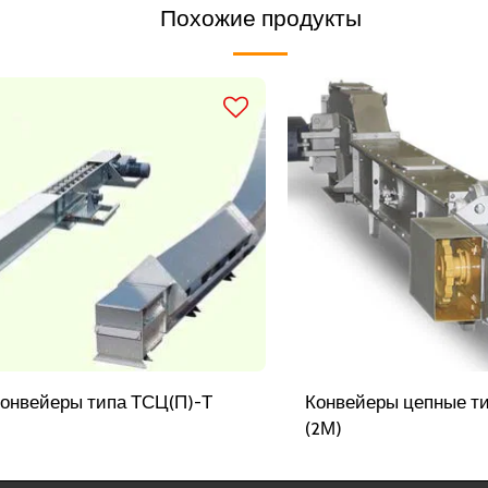
Похожие продукты
онвейеры типа ТСЦ(П)-Т
Конвейеры цепные т
(2М)