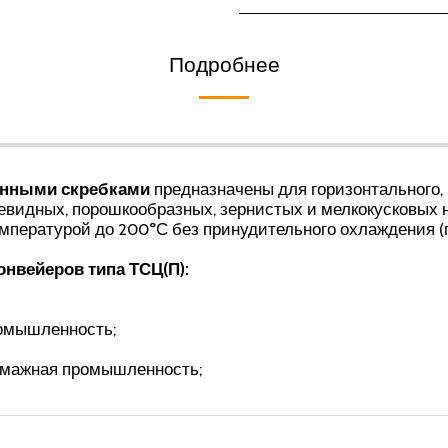
Подробнее
женными скребками
предназначены для горизонтального, п
левидных, порошкообразных, зернистых и мелкокусковых
 температурой до 200°С без принудительного охлаждения
нвейеров типа ТСЦ(П):
ромышленность;
умажная промышленность;