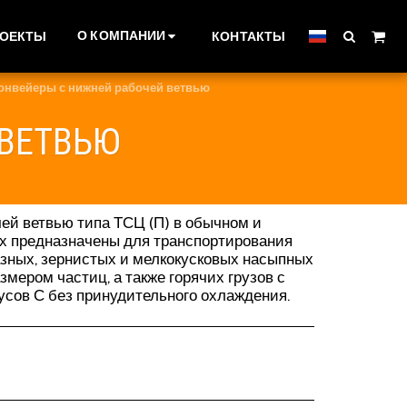
О КОМПАНИИ
РОЕКТЫ
КОНТАКТЫ
онвейеры с нижней рабочей ветвью
 ВЕТВЬЮ
ей ветвью типа ТСЦ (П) в обычном и
х предназначены для транспортирования
зных, зернистых и мелкокусковых насыпных
мером частиц, а также горячих грузов с
усов С без принудительного охлаждения.