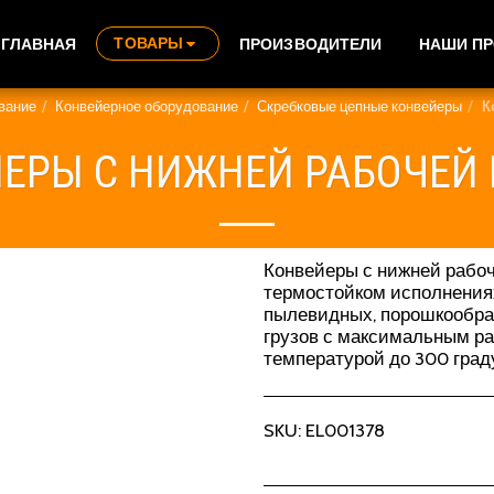
ТОВАРЫ
ГЛАВНАЯ
ПРОИЗВОДИТЕЛИ
НАШИ П
вание
Конвейерное оборудование
Скребковые цепные конвейеры
К
ЕРЫ С НИЖНЕЙ РАБОЧЕЙ
Конвейеры с нижней рабоч
термостойком исполнения
пылевидных, порошкообра
грузов с максимальным раз
температурой до 300 град
SKU:
EL001378