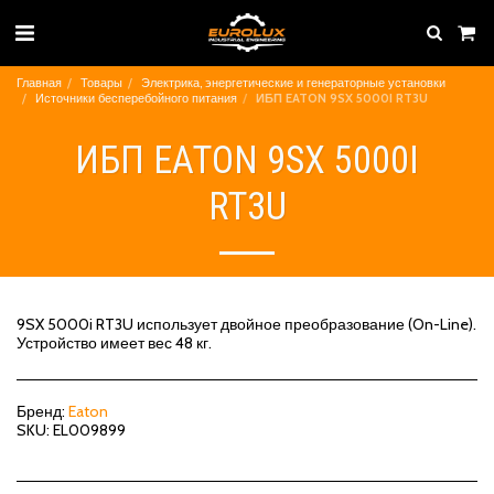
Главная
Товары
Электрика, энергетические и генераторные установки
Источники бесперебойного питания
ИБП EATON 9SX 5000I RT3U
ИБП EATON 9SX 5000I
RT3U
9SX 5000i RT3U использует двойное преобразование (On-Line).
Устройство имеет вес 48 кг.
Бренд:
Eaton
SKU:
EL009899