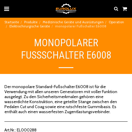
Startseite
Produkte
Medizinische Geräte und Ausrüstungen
Operation
Elektrochirurgische Geräte
monopolarer Fußschalter E6008
MONOPOLARER
FUSSSCHALTER E6008
Der monopolare Standard-Fußschalter E6008 ist für die
Verwendung mit allen unseren Generatoren mit voller Funktion
ausgelegt. Zu den Sicherheitsmerkmalen gehören eine
wasserdichte Konstruktion, eine geteilte Stange zwischen den
Pedalen Cut und Coag sowie eine rutschfeste Gummibasis. Es
enthält auch einen wasserfesten Zugentlastungsverbinder.
Art.Nr.:
EL000288