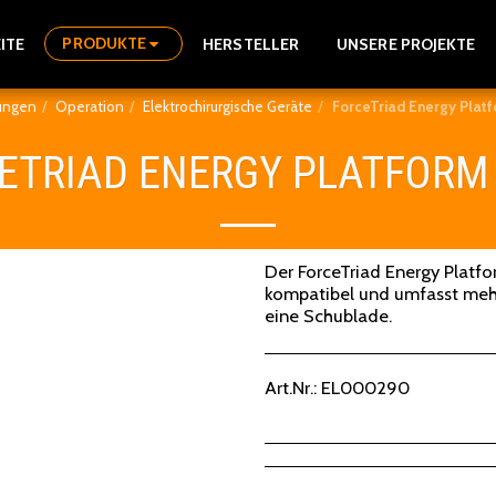
PRODUKTE
ITE
HERSTELLER
UNSERE PROJEKTE
tungen
Operation
Elektrochirurgische Geräte
ForceTriad Energy Platf
ETRIAD ENERGY PLATFORM
Der ForceTriad Energy Platfo
kompatibel und umfasst meh
eine Schublade.
Art.Nr.:
EL000290