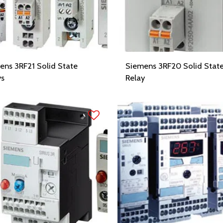
ens 3RF21 Solid State
Siemens 3RF20 Solid Stat
ys
Relay