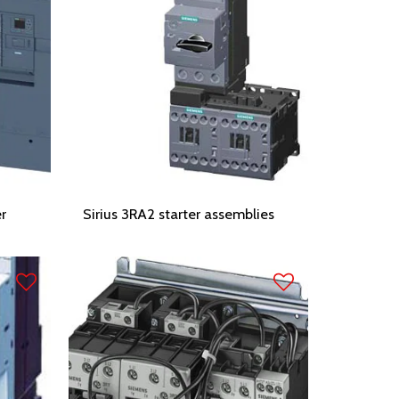
r
Sirius 3RA2 starter assemblies