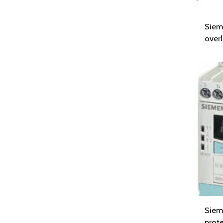
Siem
overl
Siem
prote