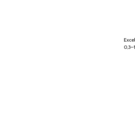
Excel
0,3–