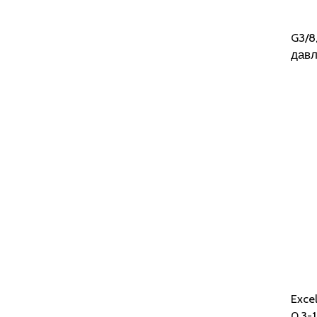
G3/8
давл
Excel
0,3-