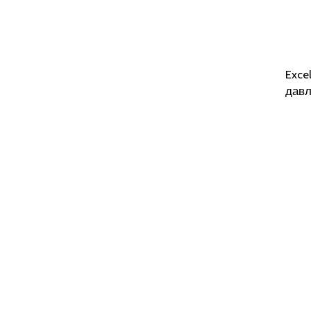
Exce
давл