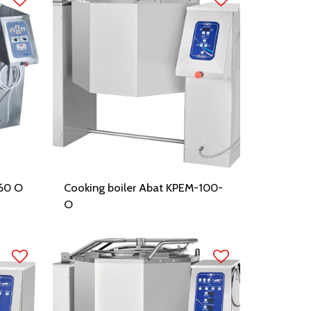
-60 O
Cooking boiler Abat KPEM-100-
O