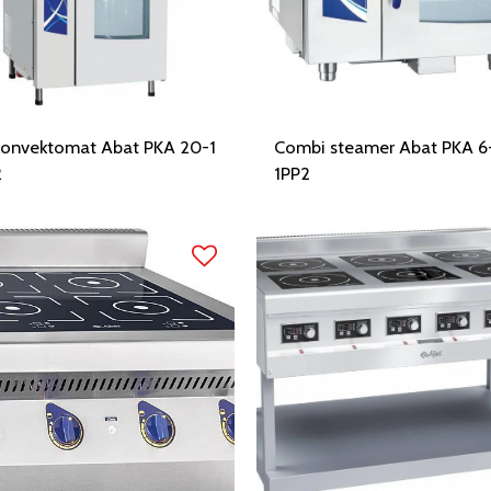
konvektomat Abat PKA 20-1
Combi steamer Abat PKA 6-
2
1PP2