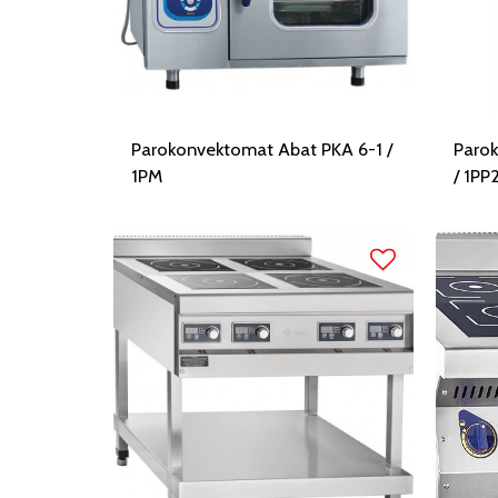
Parokonvektomat Abat PKA 6-1 /
Paro
1PM
/ 1PP