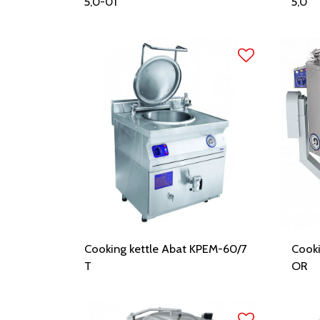
5,0-01
5,0
Cooking kettle Abat KPEM-60/7
Cooki
T
OR