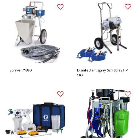
Sprayer M680
Disinfectant spray SaniSpray HP
130