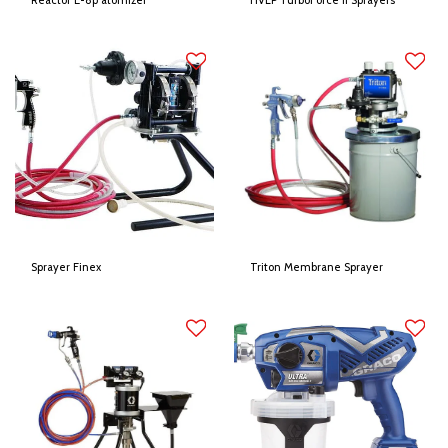
Reactor E-8p atomizer
HVLP TurboForce II Sprayers
Sprayer Finex
Triton Membrane Sprayer