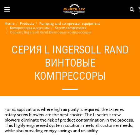
Home
Products
Pumping and compressor equipment
Компрессоры и агрегаты
Screw compressors
Серия L Ingersoll Rand Винтовые компрессоры
СЕРИЯ L INGERSOLL RAND
ВИНТОВЫЕ
КОМПРЕССОРЫ
For all applications where high air purity is required, the L-series
rotary screw blowers are the best choice. The L-series screw
blowers eliminate the risk of product contamination in the process.
This highly engineered system solution meets all customer needs,
while also providing energy savings and reliability.