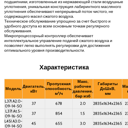
подшипники, изготовленные из нержавеющей стали воздушные
уплотнения, уникальная конструкция лабиринтного масляного
уплотнения обеспечивают непрерывный поток чистого, не
содержащего масел сжатого воздуха.
Техническое обслуживание упрощено за счет быстрого и
удобного доступа ко всем основным точкам регулярного
обслуживания.
Микропроцессорный контроллер обеспечивает
интеллектуальное управление подачей сжатого воздуха и
позволяет легко выполнять регулировки для достижения
оптимального уровня производительности.
Характеристика
Макс,
Пропускная
Габариты
Двигатель,
рабочее
Ма
Модель
способность,
ДхШхВ,
кВт
давление,
м³/ч
мм
бар изб
L37I A2.0-
37
678
2.0
2835x1634x2365
2
09-14-50
L37I At.5-
37
854
1.5
2835x1634x2365
2
09-16-50
L45I A3.0-
45
655
3.0
2835x1634x2365
2
09-14-50