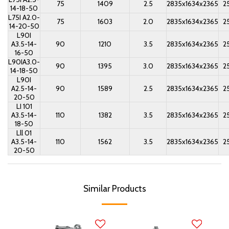
75
1409
2.5
2835x1634x2365
2
14-18-50
L75I A2.0-
75
1603
2.0
2835x1634x2365
2
14-20-50
L90I
A3.5-14-
90
1210
3.5
2835x1634x2365
2
16-50
L90IA3.0-
90
1395
3.0
2835x1634x2365
2
14-18-50
L90I
A2.5-14-
90
1589
2.5
2835x1634x2365
2
20-50
LI 101
A3.5-14-
110
1382
3.5
2835x1634x2365
2
18-50
Lll 01
A3.5-14-
110
1562
3.5
2835x1634x2365
2
20-50
Similar Products