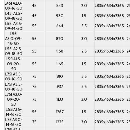
L45I A2.0-
45
843
2.0
2835x1634x2365
2
09-16-50
L45I At.5-
45
980
1.5
2835x1634x2365
2
09-18-50
L55I A3.5-
55
644
3.5
2835x1634x2365
2
09-14-50
L55I
A3.0-09-
55
820
3.0
2835x1634x2365
2
16-50
L55I A2.5-
55
958
2.5
2835x1634x2365
2
09-18-50
L55IA1.5-
09-20-
55
1165
1.5
2835x1634x2365
2
50
L75I A3.5-
75
810
3.5
2835x1634x2365
2
09-16-50
L75I A3.5-
75
937
3.5
2835x1634x2365
2
09-18-50
L75I A3.0-
09-20-
75
1133
3.0
2835x1634x2365
2
50
L55IA1.5-
55
1267
1.5
2835x1634x2365
2
14-16-50
L75IA3.0-
75
1225
3.0
2835x1634x2365
2
14-16-50
L75I A2.5-