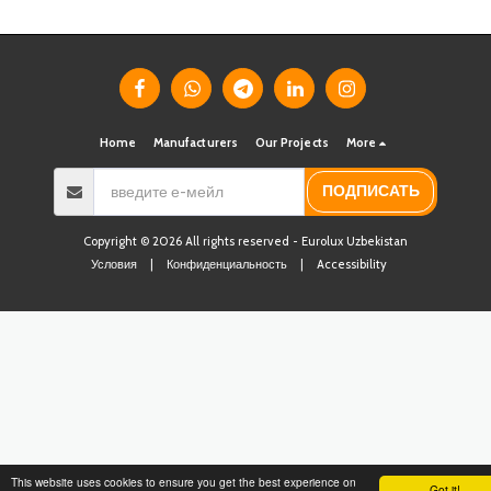
m³ / hour)
Home
Manufacturers
Our Projects
More
ПОДПИСАТЬ
Copyright © 2026 All rights reserved -
Eurolux Uzbekistan
Условия
|
Конфиденциальность
|
Accessibility
This website uses cookies to ensure you get the best experience on
Got it!