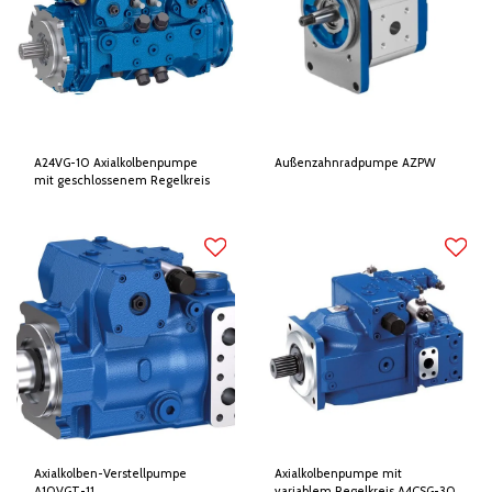
A24VG-10 Axialkolbenpumpe
Außenzahnradpumpe AZPW
mit geschlossenem Regelkreis
Axialkolben-Verstellpumpe
Axialkolbenpumpe mit
A10VGT-11
variablem Regelkreis A4CSG-30