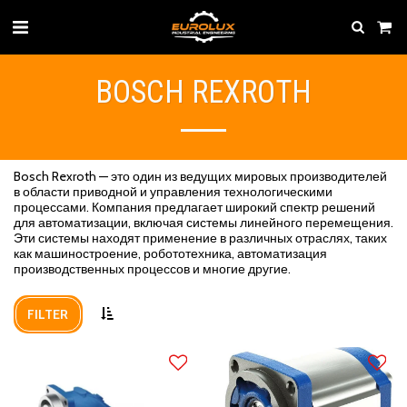
BOSCH REXROTH
Bosch Rexroth — это один из ведущих мировых производителей
в области приводной и управления технологическими
процессами. Компания предлагает широкий спектр решений
для автоматизации, включая системы линейного перемещения.
Эти системы находят применение в различных отраслях, таких
как машиностроение, робототехника, автоматизация
производственных процессов и многие другие.
FILTER