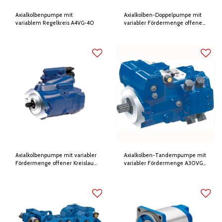
Axialkolbenpumpe mit
Axialkolben-Doppelpumpe mit
variablem Regelkreis A4VG-40
variabler Fördermenge offener
Kreislauf A20VO-10
Axialkolbenpumpe mit variabler
Axialkolben-Tandempumpe mit
Fördermenge offener Kreislauf
variabler Fördermenge A30VG-
A10VNO-5x
10