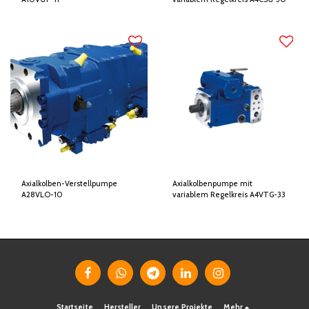
Axialkolben-Verstellpumpe
Axialkolbenpumpe mit
A28VLO-10
variablem Regelkreis A4VTG-33
Startseite
Hersteller
Unsere Projekte
Mehr