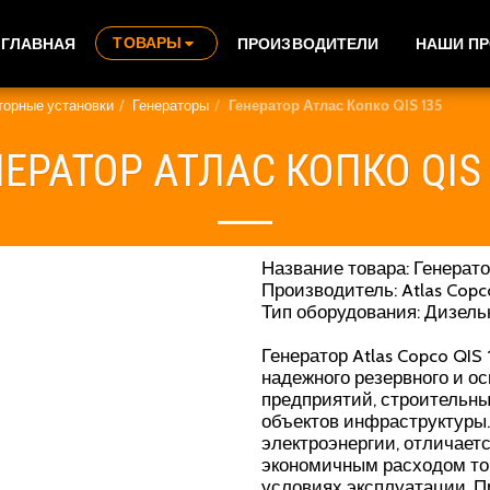
ТОВАРЫ
ГЛАВНАЯ
ПРОИЗВОДИТЕЛИ
НАШИ П
аторные установки
Генераторы
Генератор Атлас Копко QIS 135
ЕРАТОР АТЛАС КОПКО QIS
Название товара: Генератор
Производитель: Atlas Copc
Тип оборудования: Дизель
Генератор Atlas Copco QIS
надежного резервного и 
предприятий, строительны
объектов инфраструктуры
электроэнергии, отличает
экономичным расходом то
условиях эксплуатации. П