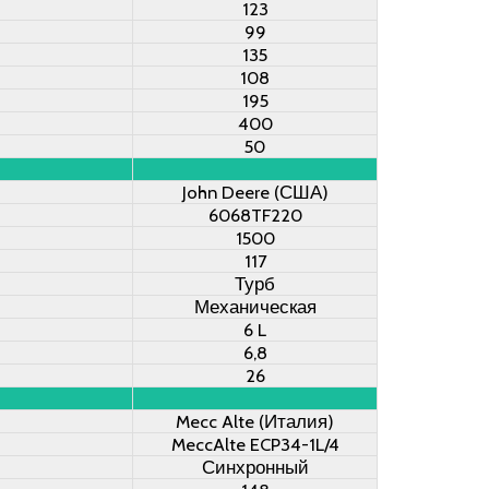
123
99
135
108
195
400
50
John Deere (США)
6068TF220
1500
117
Турб
Механическая
6 L
6,8
26
Mecc Alte (Италия)
MeccAlte ECP34-1L/4
Синхронный