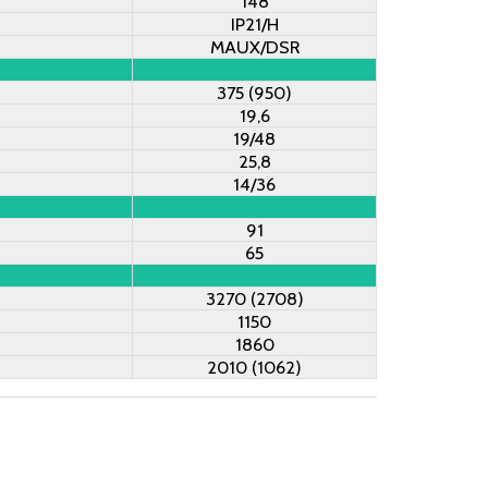
148
IP21/H
MAUX/DSR
375 (950)
19,6
19/48
25,8
14/36
91
65
3270 (2708)
1150
1860
2010 (1062)