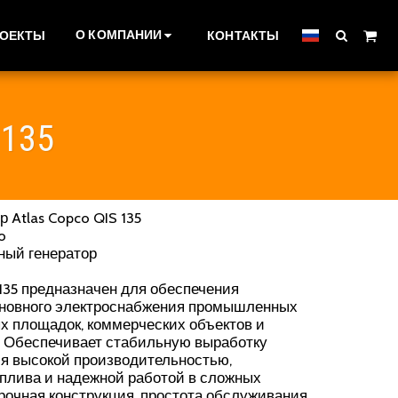
О КОМПАНИИ
РОЕКТЫ
КОНТАКТЫ
 135
 Atlas Copco QIS 135
o
ный генератор
 135 предназначен для обеспечения
основного электроснабжения промышленных
х площадок, коммерческих объектов и
. Обеспечивает стабильную выработку
ся высокой производительностью,
плива и надежной работой в сложных
рочная конструкция, простота обслуживания